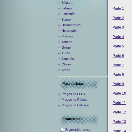
Búlgaro
Parte 1
Italiano
Finlandês
Parte 2
Sueco
Dinamarquês
Parte 3
Norueguês
Polonês
Parte 4
Tcheco
Parte 5
Grego
Turco
Parte 6
Japonês
Chinês
Parte 7
Árabe
Parte 8
Para turistas
Parte 9
Parte 10
Preços nos EUA
Preços na Rússia
Parte 11
Preços na Bulgária
Parte 12
Estatísticas
Parte 13
Parte 14