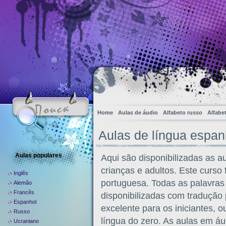
Home
Aulas de áudio
Alfabeto russo
Alfabe
Aulas de língua espa
Aulas populares
Aqui são disponibilizadas as a
crianças e adultos. Este curso 
Inglês
portuguesa. Todas as palavras 
Alemão
Francês
disponibilizadas com tradução
Espanhol
excelente para os iniciantes, 
Russo
língua do zero. As aulas em 
Ucraniano