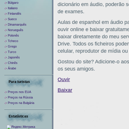
Búlgaro
dicionário em áudio, poderão s
Italiano
de exames.
Finlandês
Sueco
Aulas de espanhol em áudio p
Dinamarquês
ouvir online e baixar gratuita
Norueguês
Polonês
baixar diretamente do meu serv
Tcheco
Drive. Todos os ficheiros pode
Grego
celular, reprodutor de mídia o
Turco
Japonês
Gostou do site? Adicione-o aos
Chinês
os seus amigos.
Árabe
Ouvir
Para turistas
Baixar
Preços nos EUA
Preços na Rússia
Preços na Bulgária
Estatísticas