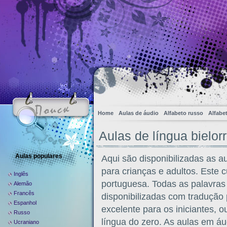
Home
Aulas de áudio
Alfabeto russo
Alfabe
Aulas de língua bielo
Aulas populares
Aqui são disponibilizadas as a
para crianças e adultos. Este c
Inglês
portuguesa. Todas as palavras 
Alemão
Francês
disponibilizadas com tradução
Espanhol
excelente para os iniciantes, 
Russo
língua do zero. As aulas em 
Ucraniano