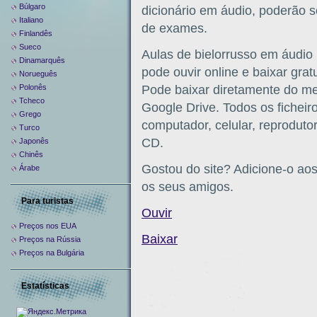
Búlgaro
dicionário em áudio, poderão s
Italiano
de exames.
Finlandês
Sueco
Aulas de bielorrusso em áudi
Dinamarquês
pode ouvir online e baixar gra
Norueguês
Polonês
Pode baixar diretamente do meu
Tcheco
Google Drive. Todos os ficheir
Grego
computador, celular, reproduto
Turco
CD.
Japonês
Chinês
Gostou do site? Adicione-o aos
Árabe
os seus amigos.
Para turistas
Ouvir
Preços nos EUA
Baixar
Preços na Rússia
Preços na Bulgária
Estatísticas