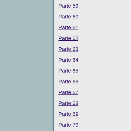
Parte 59
Parte 60
Parte 61
Parte 62
Parte 63
Parte 64
Parte 65
Parte 66
Parte 67
Parte 68
Parte 69
Parte 70