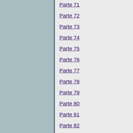
Parte 71
Parte 72
Parte 73
Parte 74
Parte 75
Parte 76
Parte 77
Parte 78
Parte 79
Parte 80
Parte 81
Parte 82