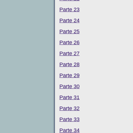
Parte 23
Parte 24
Parte 25
Parte 26
Parte 27
Parte 28
Parte 29
Parte 30
Parte 31
Parte 32
Parte 33
Parte 34