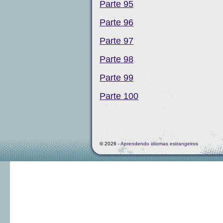
Parte 95
Parte 96
Parte 97
Parte 98
Parte 99
Parte 100
© 2026 -
Aprendendo idiomas estrangeiros