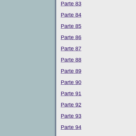
Parte 83
Parte 84
Parte 85
Parte 86
Parte 87
Parte 88
Parte 89
Parte 90
Parte 91
Parte 92
Parte 93
Parte 94