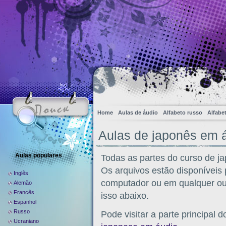
Home
Aulas de áudio
Alfabeto russo
Alfabe
Aulas de japonês em 
Aulas populares
Todas as partes do curso de j
Os arquivos estão disponíveis 
Inglês
computador ou em qualquer out
Alemão
Francês
isso abaixo.
Espanhol
Russo
Pode visitar a parte principal d
Ucraniano