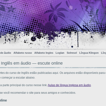
 de áudio
Alfabeto russo
Alfabeto Ingles
Loglan
Solresol
Língua Klingon
Líng
 Inglês em áudio — escute online
rtes do curso de Inglês estão publicadas aqui. Os arquivos estão disponíveis para 
e começar a escutar abaixo.
 a parte principal do curso nesse link:
Aulas de língua inglesa em áudio
.
iz se você recomendar o site para seus amigos e conhecidos.
line