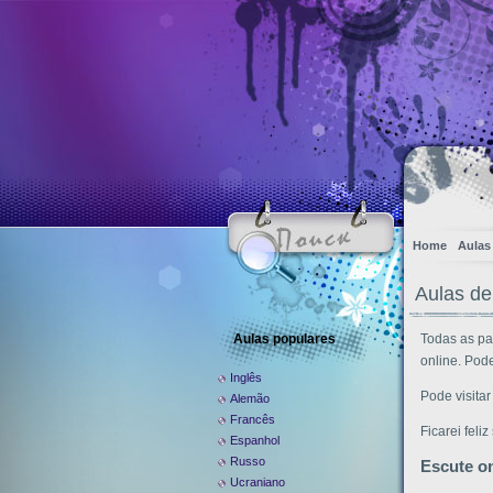
Home
Aulas
Aulas de
Aulas populares
Todas as pa
online. Pod
Inglês
Pode visitar
Alemão
Francês
Ficarei fel
Espanhol
Russo
Escute on
Ucraniano