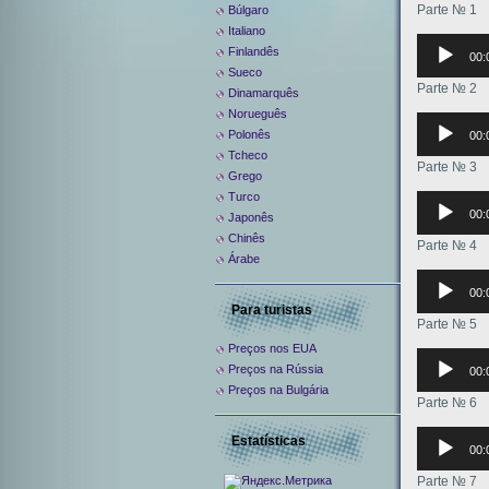
Parte № 1
Búlgaro
Italiano
Аудиоплее
Finlandês
00:
Sueco
Parte № 2
Dinamarquês
Norueguês
Аудиоплее
Polonês
00:
Tcheco
Parte № 3
Grego
Turco
Аудиоплее
00:
Japonês
Chinês
Parte № 4
Árabe
Аудиоплее
00:
Para turistas
Parte № 5
Preços nos EUA
Аудиоплее
Preços na Rússia
00:
Preços na Bulgária
Parte № 6
Аудиоплее
Estatísticas
00:
Parte № 7