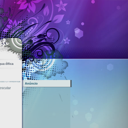
ua élfica
Anúncio
escutar