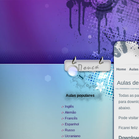
Home
Aulas
Aulas de
Aulas populares
Todas as pa
para downlo
Inglês
abaixo.
Alemão
Pode visitar
Francês
Espanhol
Ficarei fel
Russo
Ucraniano
Downloa