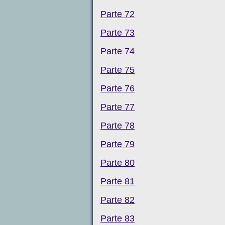
Parte 72
Parte 73
Parte 74
Parte 75
Parte 76
Parte 77
Parte 78
Parte 79
Parte 80
Parte 81
Parte 82
Parte 83