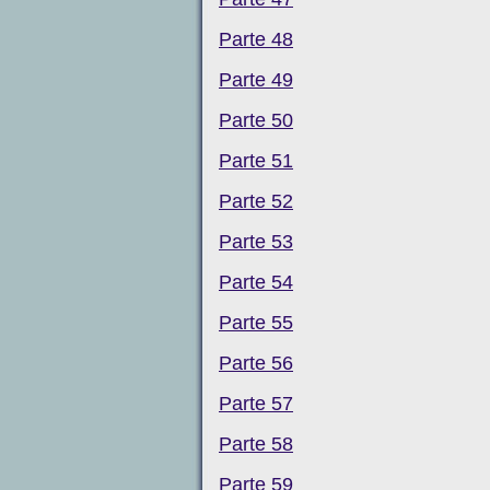
Parte 48
Parte 49
Parte 50
Parte 51
Parte 52
Parte 53
Parte 54
Parte 55
Parte 56
Parte 57
Parte 58
Parte 59