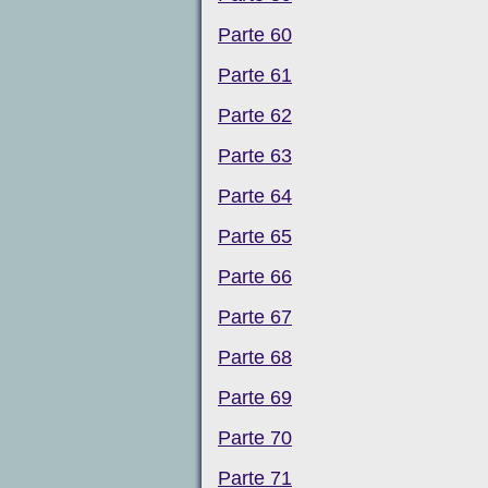
Parte 60
Parte 61
Parte 62
Parte 63
Parte 64
Parte 65
Parte 66
Parte 67
Parte 68
Parte 69
Parte 70
Parte 71