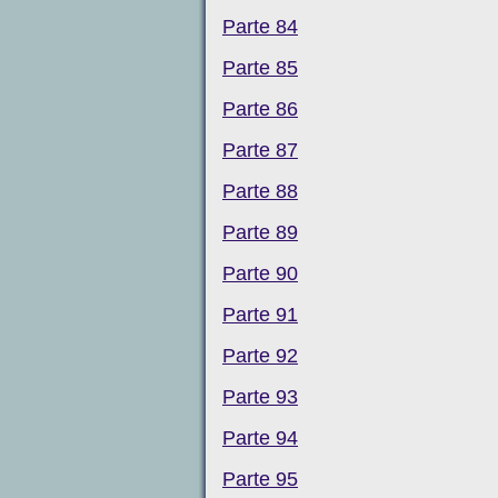
Parte 84
Parte 85
Parte 86
Parte 87
Parte 88
Parte 89
Parte 90
Parte 91
Parte 92
Parte 93
Parte 94
Parte 95