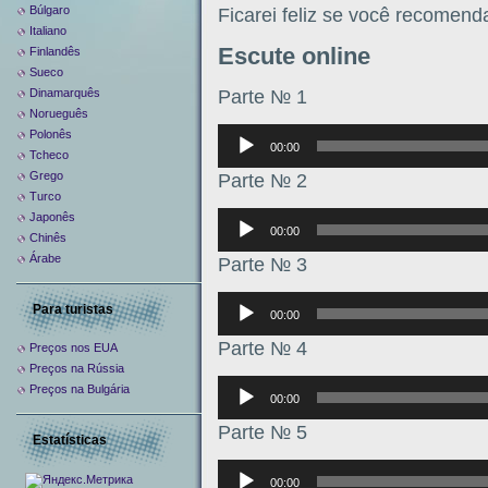
Búlgaro
Ficarei feliz se você recomend
Italiano
Escute online
Finlandês
Sueco
Parte № 1
Dinamarquês
Norueguês
Аудиоплеер
Polonês
00:00
Tcheco
Grego
Parte № 2
Turco
Аудиоплеер
Japonês
00:00
Chinês
Árabe
Parte № 3
Аудиоплеер
Para turistas
00:00
Parte № 4
Preços nos EUA
Preços na Rússia
Аудиоплеер
Preços na Bulgária
00:00
Parte № 5
Estatísticas
Аудиоплеер
00:00