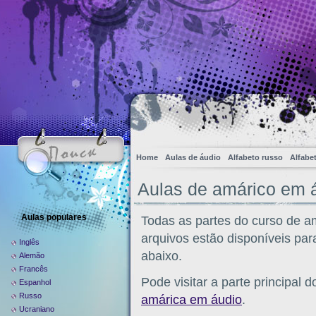
Home
Aulas de áudio
Alfabeto russo
Alfabe
Aulas de amárico em 
Aulas populares
Todas as partes do curso de a
arquivos estão disponíveis par
Inglês
abaixo.
Alemão
Francês
Pode visitar a parte principal d
Espanhol
Russo
amárica em áudio
.
Ucraniano