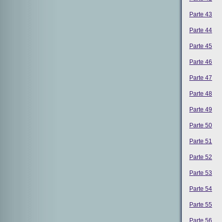
Parte 43
Parte 44
Parte 45
Parte 46
Parte 47
Parte 48
Parte 49
Parte 50
Parte 51
Parte 52
Parte 53
Parte 54
Parte 55
Parte 56