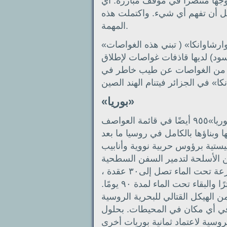
ها منتصراً في موقف مبارزة. أي
بل أن تفهم أي شيء. واكتملت هذه
المهمة.
«بالتوس» مسلحة بستة انبوبا الطوربيدين و»وارشاوانكا» ( تبني هذه الغواصات
سود) لديها قاذفات غواصات لإطلاق
ين من الغواصات عن طيب خاطر في
«بوريا»
تم إدراج مشروع الغواصة الإستراتيجية «بوريا»٩٥٥ أيضًا في قائمة العواصف
 وبناؤها بالكامل في روسيا ما بعد
يستية برؤوس حربية نووية وأنابيب
ن الأسلحة لتدمير السفن السطحية
والغواصات. يوفر المفاعل النووي للغواصة سرعة تحت الماء تصل إلى٣٠ عقدة ،
وهي قادرة على الغوص حتى عمق ٤٨٠ مترًا والبقاء تحت الماء لمدة ٩٠ يومًا.
من الهيكل القتالي للبحرية الروسية
في أي مكان في المحيطات. بحلول