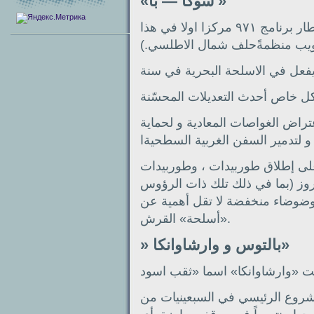
«شوكا — با »
تخذ «شوكا — با» الغواصات الذرية في اطار برنامج ٩٧١ مركزا اولا في هذا
ويب منظمةًحلف شمال الاطلسي.)
 يفعل في الاسلحة البحرية في سنة
اض الغواصات المعادية و لحماية
 على إطلاق طوربيدات ، وطوربيدات
روز (بما في ذلك تلك ذات الرؤوس
» وضوضاء منخفضة لا تقل أهمية عن
«أسلحة» القرش.
» بالتوس و وارشاوانكا»
صلت «وارشاوانكا» اسما «ثقب اسود
مشروع الرئيسي في السبعينيات من