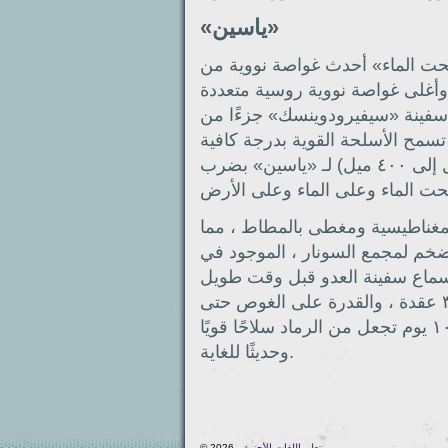
«ياسين»
تحت الماء» أحدث غواصة نووية من
أغلى وأغلى غواصة نووية روسية متعددة
سفينة «سيفيرودوينسك» جزءًا من
طول الشمالي في عام ٢٠١٤ . تسمح الأسلحة القوية بدرجة كافية
(طوربيدات التوجيه وصواريخ كروز بمدى يصل إلى ٤٠٠ ميل) لـ «ياسين» بضرب
مغناطيسية ومغطى بالمطاط ، مما
لضخم لمجمع السونار ، الموجود في
سماع سفينة العدو قبل وقت طويل
من اكتشافها. سرعة تحت الماء تصل إلى ٣٥ عقدة ، والقدرة على الغوص حتى
٦٠٠ متر والبقاء تحت الماء لمدة تصل إلى ١٠٠ يوم تجعل من الرماد سلاحًا قويًا
وحديثًا للغاية.
تعلم اللغات الأجنبية
© 2026 -