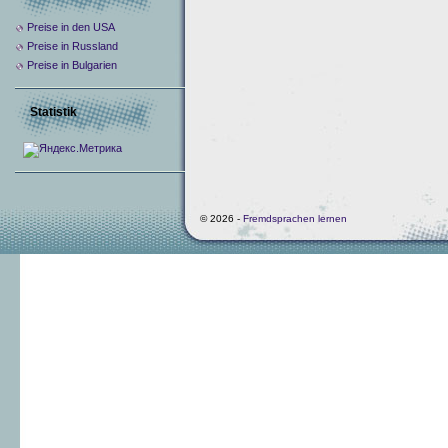
Preise in den USA
Preise in Russland
Preise in Bulgarien
Statistik
© 2026 -
Fremdsprachen lernen