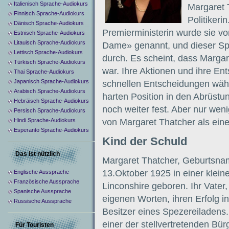
Italienisch Sprache-Audiokurs
Margaret T
Finnisch Sprache-Audiokurs
Politikeri
Dänisch Sprache-Audiokurs
Premierministerin wurde sie v
Estnisch Sprache-Audiokurs
Litauisch Sprache-Audiokurs
Dame» genannt, und dieser Spi
Lettisch Sprache-Audiokurs
durch. Es scheint, dass Margare
Türkisch Sprache-Audiokurs
war. Ihre Aktionen und ihre En
Thai Sprache-Audiokurs
Japanisch Sprache-Audiokurs
schnellen Entscheidungen währ
Arabisch Sprache-Audiokurs
harten Position in den Abrüst
Hebräisch Sprache-Audiokurs
noch weiter fest. Aber nur wen
Persisch Sprache-Audiokurs
Hindi Sprache-Audiokurs
von Margaret Thatcher als ein
Esperanto Sprache-Audiokurs
Kind der Schuld
Das ist nützlich
Margaret Thatcher, Geburtsna
13.Oktober 1925 in einer klei
Englische Aussprache
Französische Aussprache
Linconshire geboren. Ihr Vater,
Spanische Aussprache
eigenen Worten, ihren Erfolg 
Russische Aussprache
Besitzer eines Spezereiladens.
einer der stellvertretenden Bü
Für Touristen