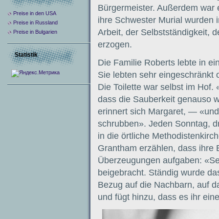
Bürgermeister. Außerdem war e
Preise in den USA
ihre Schwester Murial wurden i
Preise in Russland
Arbeit, der Selbstständigkeit, 
Preise in Bulgarien
erzogen.
Statistik
Die Familie Roberts lebte in 
Sie lebten sehr eingeschränk
Die Toilette war selbst im Hof.
dass die Sauberkeit genauso wic
erinnert sich Margaret, — «un
schrubben». Jeden Sonntag, dre
in die örtliche Methodistenkir
Grantham erzählen, dass ihre E
Überzeugungen aufgaben: «Seit
beigebracht. Ständig wurde das 
Bezug auf die Nachbarn, auf d
und fügt hinzu, dass es ihr ein