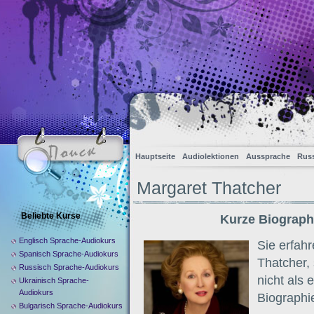
Hauptseite
Audiolektionen
Aussprache
Russ
Margaret Thatcher
Beliebte Kurse
Kurze Biograph
Englisch Sprache-Audiokurs
Sie erfah
Spanisch Sprache-Audiokurs
Thatcher, 
Russisch Sprache-Audiokurs
nicht als e
Ukrainisch Sprache-
Audiokurs
Biographi
Bulgarisch Sprache-Audiokurs