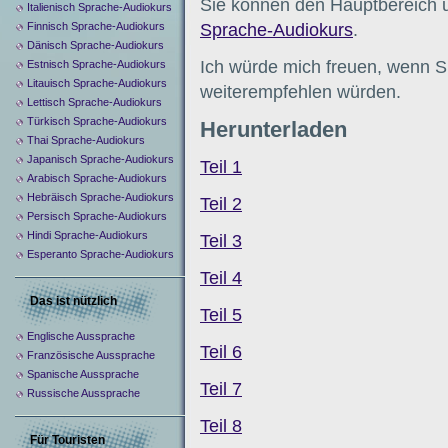
Sie können den Hauptbereich 
Italienisch Sprache-Audiokurs
Finnisch Sprache-Audiokurs
Sprache-Audiokurs
.
Dänisch Sprache-Audiokurs
Ich würde mich freuen, wenn S
Estnisch Sprache-Audiokurs
Litauisch Sprache-Audiokurs
weiterempfehlen würden.
Lettisch Sprache-Audiokurs
Türkisch Sprache-Audiokurs
Herunterladen
Thai Sprache-Audiokurs
Japanisch Sprache-Audiokurs
Teil 1
Arabisch Sprache-Audiokurs
Hebräisch Sprache-Audiokurs
Teil 2
Persisch Sprache-Audiokurs
Hindi Sprache-Audiokurs
Teil 3
Esperanto Sprache-Audiokurs
Teil 4
Das ist nützlich
Teil 5
Englische Aussprache
Teil 6
Französische Aussprache
Spanische Aussprache
Teil 7
Russische Aussprache
Teil 8
Für Touristen