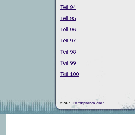
Teil 94
Teil 95
Teil 96
Teil 97
Teil 98
Teil 99
Teil 100
© 2026 -
Fremdsprachen lernen