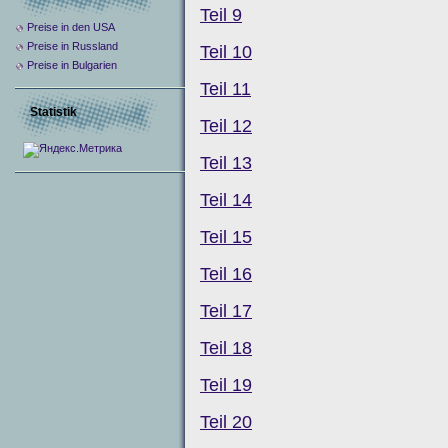
Teil 9
Preise in den USA
Preise in Russland
Teil 10
Preise in Bulgarien
Teil 11
Statistik
Teil 12
Teil 13
Teil 14
Teil 15
Teil 16
Teil 17
Teil 18
Teil 19
Teil 20