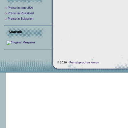
Preise in den USA
Preise in Russland
Preise in Bulgarien
Statistik
© 2026 -
Fremdsprachen lernen