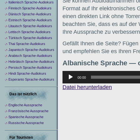
Sie können Audioaufnahmen on
Italienisch Sprache-Audiokurs
Format auf Ihr elektronisches 
Finnisch Sprache-Audiokurs
Dänisch Sprache-Audiokurs
einen direkten Link ohne Torre
Estnisch Sprache-Audiokurs
beachten Sie, dass es auf der W
Litauisch Sprache-Audiokurs
Ihre Aussprache zu verbessern
Lettisch Sprache-Audiokurs
Türkisch Sprache-Audiokurs
Gefällt Ihnen die Seite? Füge
Thai Sprache-Audiokurs
Japanisch Sprache-Audiokurs
und empfehlen Sie es Ihren Fr
Arabisch Sprache-Audiokurs
Albanische Sprache — o
Hebräisch Sprache-Audiokurs
Persisch Sprache-Audiokurs
Аудиоплеер
Hindi Sprache-Audiokurs
00:00
Esperanto Sprache-Audiokurs
Datei herunterladen
Das ist nützlich
Englische Aussprache
Französische Aussprache
Spanische Aussprache
Russische Aussprache
Für Touristen